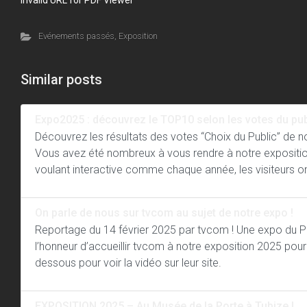
Invalid URL for PDF Viewer
Evénements passés
,
Exposition
Similar posts
Expo2025 : découvrez le TOP10 selon les votes du pub
Découvrez les résultats des votes “Choix du Public” de
Vous avez été nombreux à vous rendre à notre exposition
voulant interactive comme chaque année, les visiteurs on
On parle de nous sur tvcom au sujet de notre expo !
Reportage du 14 février 2025 par tvcom ! Une expo du 
l’honneur d’accueillir tvcom à notre exposition 2025 pour 
dessous pour voir la vidéo sur leur site.
EXPOSITION 2025 – Au Musée de la Porte à Tubize !