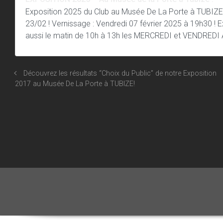
Exposition 2025 du Club au Musée De La Porte à TUBIZE!
23/02 ! Vernissage : Vendredi 07 février 2025 à 19h30 
aussi le matin de 10h à 13h les MERCREDI et VENDREDI At
Découvrez les résultats “Choix du Public” de notre Exposition
2017 au Musée De La Porte à TUBIZE!