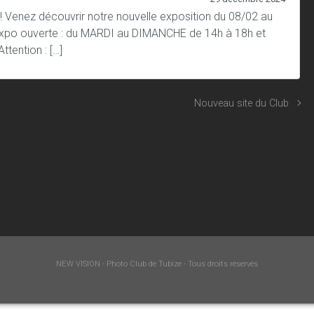
 Venez découvrir notre nouvelle exposition du 08/02 au
! Expo ouverte : du MARDI au DIMANCHE de 14h à 18h et
tention : […]
Nouveau site du Club
NEW VISION - Photo Club de Tubize
- Tous droits réservés