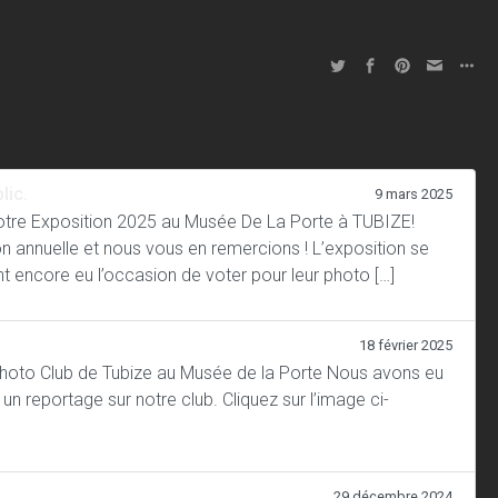
lic.
9 mars 2025
 notre Exposition 2025 au Musée De La Porte à TUBIZE!
 annuelle et nous vous en remercions ! L’exposition se
t encore eu l’occasion de voter pour leur photo […]
18 février 2025
Photo Club de Tubize au Musée de la Porte Nous avons eu
un reportage sur notre club. Cliquez sur l’image ci-
29 décembre 2024